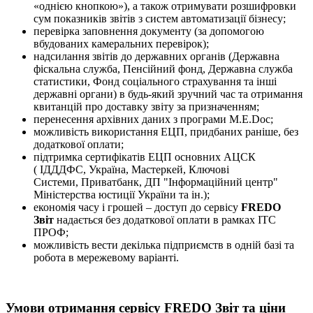
«однією кнопкою»), а також отримувати розшифровки
сум показників звітів з систем автоматизації бізнесу;
перевірка заповнення документу (за допомогою
вбудованих камеральних перевірок);
надсилання звітів до державних органів (Державна
фіскальна служба, Пенсійний фонд, Державна служба
статистики, Фонд соціального страхування та інші
державні органи) в будь-який зручний час та отримання
квитанцій про доставку звіту за призначенням;
перенесення архівних даних з програми М.Е.Doc;
можливість використання ЕЦП, придбаних раніше, без
додаткової оплати;
підтримка сертифікатів ЕЦП основних АЦСК
( ІДДДФС, Україна, Мастеркей, Ключові
Системи, Приватбанк, ДП "Інформаційний центр"
Міністерства юстиції України та ін.);
економія часу і грошей – доступ до сервісу
FREDO
Звіт
надається без додаткової оплати в рамках ІТС
ПРОФ;
можливість вести декілька підприємств в одній базі та
робота в мережевому варіанті.
Умови отримання сервісу FREDO Звіт та ціни