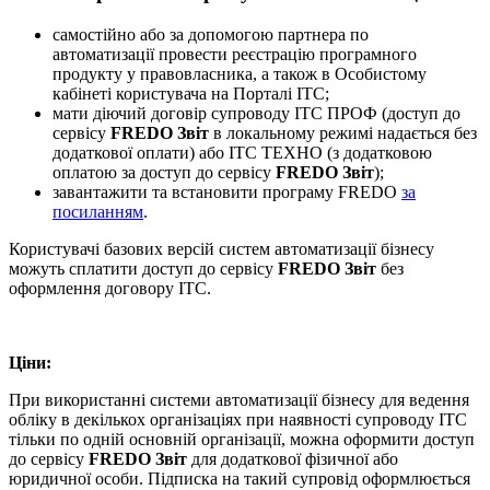
самостійно або за допомогою партнера по
автоматизації провести реєстрацію програмного
продукту у правовласника, а також в Особистому
кабінеті користувача на Порталі ІТС;
мати діючий договір супроводу ІТС ПРОФ (доступ до
сервісу
FREDO Звіт
в локальному режимі надається без
додаткової оплати) або ІТС ТЕХНО (з додатковою
оплатою за доступ до сервісу
FREDO Звіт
);
завантажити та встановити програму FREDO
за
посиланням
.
Користувачі базових версій систем автоматизації бізнесу
можуть сплатити доступ до сервісу
FREDO Звіт
без
оформлення договору ІТС.
Ціни:
При використанні системи автоматизації бізнесу для ведення
обліку в декількох організаціях при наявності супроводу ІТС
тільки по одній основній організації, можна оформити доступ
до сервісу
FREDO Звіт
для додаткової фізичної або
юридичної особи. Підписка на такий супровід оформлюється