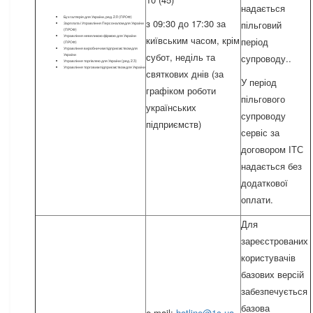
надається
Бухгалтерія для України, ред. 2.0 (ПРОФ)
з 09:30 до 17:30 за
пільговий
Зарплата і Управління Персоналом для України
(ПРОФ)
Управління невеликою фірмою для України
київським часом, крім
період
(ПРОФ)
Управління виробничим підприємством для
субот, неділь та
України
супроводу..
Управління торгівлею для України (ред. 2.3)
Управління торговим підприємством для України
святкових днів (за
У період
графіком роботи
пільгового
українських
супроводу
підприємств)
сервіс за
договором ІТС
надається без
додаткової
оплати.
Для
зареєстрованих
користувачів
базових версій
забезпечується
базова
e-mail:
hotline@1c.ua