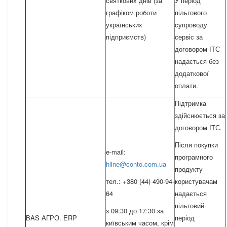
святкових днів (за
У період
графіком роботи
пільгового
українських
супроводу
підприємств)
сервіс за
договором ІТС
надається без
додаткової
оплати.
Підтримка
здійснюється за
договором ІТС.
Після покупки
e-mail:
програмного
hline@conto.com.ua
продукту
тел.: +380 (44) 490-94-
користувачам
64
надається
пільговий
з 09:30 до 17:30 за
BAS АГРО. ERP
період
київським часом, крім