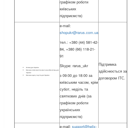
графіком роботи
київських
підприємств)
e-mail:
shopukr@rarus.com.ua
тел.: +380 (44) 581-42-
84, +380 (66) 118-21-
91
Підтримка
Skype: rarus_ukr
Аптека для України
здійснюється за
Магазин побутової техніки та засобів зв'язку для
України
з 09:00 до 18:00 за
Магазин одягу і взуття для України
договором ІТС.
київським часом, крім
субот, неділь та
святкових днів (за
графіком роботи
українських
підприємств)
e-mail:
support@helix-