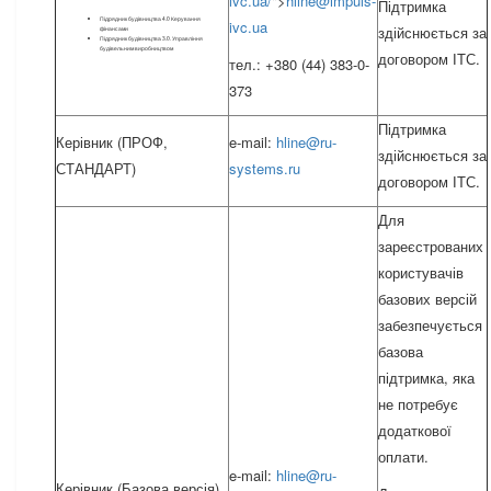
ivc.ua
/
">
hline@impuls-
Підтримка
Підрядник будівництва 4.0 Керування
ivc.ua
здійснюється за
фінансами
Підрядник будівництва 3.0. Управління
будівельним виробництвом
договором ІТС.
тел.: +380 (44) 383-0-
373
Підтримка
Керівник (ПРОФ,
e-mail:
hline@ru-
здійснюється за
СТАНДАРТ)
systems.ru
договором ІТС.
Для
зареєстрованих
користувачів
базових версій
забезпечується
базова
підтримка, яка
не потребує
додаткової
оплати.
e-mail:
hline@ru-
Керівник (Базова версія)