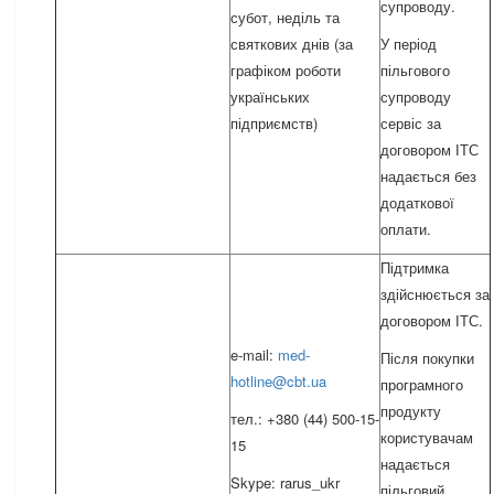
супроводу.
субот, неділь та
святкових днів (за
У період
графіком роботи
пільгового
українських
супроводу
підприємств)
сервіс за
договором ІТС
надається без
додаткової
оплати.
Підтримка
здійснюється за
договором ІТС.
e-mail:
med-
Після покупки
hotline@cbt.ua
програмного
продукту
тел.: +380 (44) 500-15-
користувачам
15
надається
Skype: rarus_ukr
пільговий