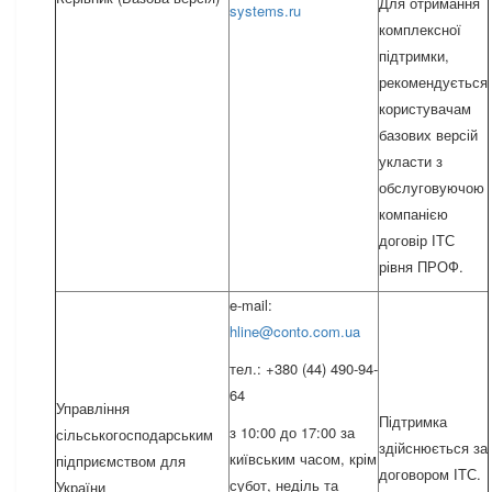
Для отримання
systems.ru
комплексної
підтримки,
рекомендується
користувачам
базових версій
укласти з
обслуговуючою
компанією
договір ІТС
рівня ПРОФ.
e-mail:
hline@conto.com.ua
тел.: +380 (44) 490-94-
64
Управління
Підтримка
з 10:00 до 17:00 за
сільськогосподарським
здійснюється за
київським часом, крім
підприємством для
договором ІТС.
субот, неділь та
України