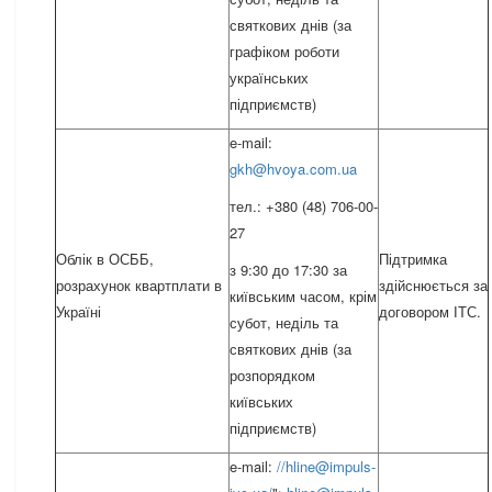
святкових днів (за
графіком роботи
українських
підприємств)
e-mail:
gkh@hvoya.com.ua
тел.: +380 (48) 706-00-
27
Облік в ОСББ,
Підтримка
з 9:30 до 17:30 за
розрахунок квартплати в
здійснюється за
київським часом, крім
Україні
договором ІТС.
субот, неділь та
святкових днів (за
розпорядком
київських
підприємств)
e-mail:
//
hline@impuls-