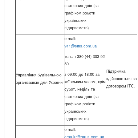
святкових днів (за
графіком роботи
українських
підприємств)
e-mail:
911@sitis.com.ua
тел.: +380 (44) 303-92-
50
Підтримка
з 09:00 до 18:00 за
Управління будівельною
здійснюється за
київським часом, крім
організацією для України
договором ІТС.
субот, неділь та
святкових днів (за
графіком роботи
українських
підприємств)
e-mail:
crmukr@rarus.com.ua