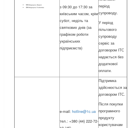
період
BAS Медицина. Лікарня
з 09:30 до 17:30 за
BAS Медицина. Поліклініка
супроводу.
київським часом, крім
субот, неділь та
У період
святкових днів (за
пільгового
графіком роботи
супроводу
українських
сервіс за
підприємств)
договором ІТС
надається без
додаткової
оплати.
Підтримка
здійснюється за
договором ІТС.
Після покупки
програмного
e-mail:
hotline@1c.ua
продукту
тел.: +380 (44) 222-72-
користувачам
10 (45)