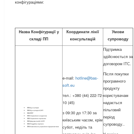
конфігураціями:
Назва Конфігурації у
Координати лінії
Умови
складі ПП
консультацій
супроводу
Підтримка
здійснюється за
договором ІТС.
Після покупки
e-mail:
hotline@bas-
програмного
soft.eu
продукту
тел.: +380 (44) 222-72-
користувачам
10 (45)
надається
BAS Бухгалтерія
пільговий
BAS Бухгалтерія КОРП
з 09:30 до 17:30 за
BAS ERP
період
BAS Управління холдингом
київським часом, крім
BAS Управління торгівлею
BAS Документообіг КОРП
супроводу..
BAS Роздрібна торгівля
субот, неділь та
BAS Комплексне управління підприємством