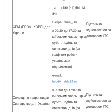
тел.: +380 (44) 581-42-
84<
Skype: rarus_ukr
Підтримка
CRM (ПРОФ, КОРП) для
здійснюється за
з 09:30 до 17:30 за
України
договором ІТС.
київським часом, крім
субот, неділь та
святкових днів (за
графіком роботи
українських
підприємств)
e-mail:
info@matrix24.ru
з 09:00 до 17:00 за
Підтримка
київським часом, крім
Селекція в тваринництві.
здійснюється за
субот, неділь та
Свинарство для України
договором ІТС.
святкових днів (за