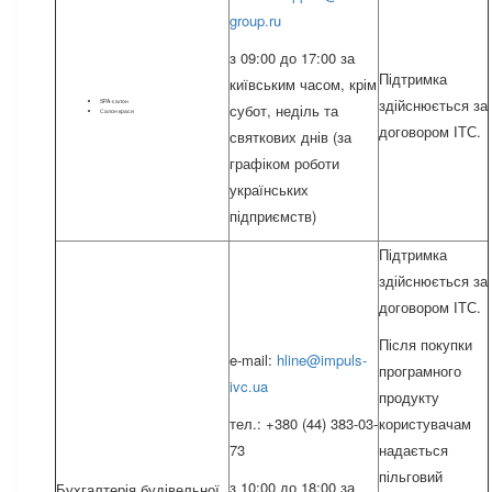
group.ru
з 09:00 до 17:00 за
Підтримка
київським часом, крім
здійснюється за
SPA-салон
субот, неділь та
Салон краси
договором ІТС.
святкових днів (за
графіком роботи
українських
підприємств)
Підтримка
здійснюється за
договором ІТС.
Після покупки
e-mail:
hline@impuls-
програмного
ivc.ua
продукту
тел.: +380 (44) 383-03-
користувачам
73
надається
пільговий
з 10:00 до 18:00 за
Бухгалтерія будівельної