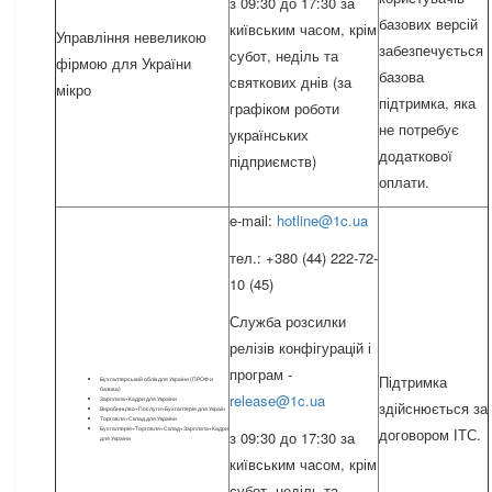
з 09:30 до 17:30 за
базових версій
київським часом, крім
Управління невеликою
забезпечується
субот, неділь та
фірмою для України
базова
святкових днів (за
мікро
підтримка, яка
графіком роботи
не потребує
українських
додаткової
підприємств)
оплати.
e-mail:
hotline@1c.ua
тел.: +380 (44) 222-72-
10 (45)
Служба розсилки
релізів конфігурацій і
програм -
Підтримка
Бухгалтерський облік для України (ПРОФ и
базова)
release@1c.ua
Зарплата+Кадри для України
здійснюється за
Виробництво+Послуги+Бухгалтерія для Україн
Торговля+Склад для України
Бухгалтерія+Торговля+Склад+Зарплата+Кадри
договором ІТС.
з 09:30 до 17:30 за
для України
київським часом, крім
субот, неділь та