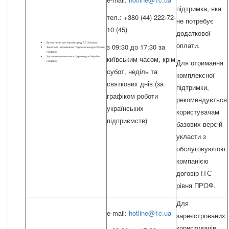
підтримка, яка
тел.: +380 (44) 222-72-
не потребує
10 (45)
додаткової
Бухгалтерія для України, ред. 2.0 (базова)
оплати.
з 09:30 до 17:30 за
Зарплата і Управління Персоналом для України
(базова)
Управління невеликою фірмою для України
київським часом, крім
Для отримання
(базова)
субот, неділь та
комплексної
святкових днів (за
підтримки,
графіком роботи
рекомендується
українських
користувачам
підприємств)
базових версій
укласти з
обслуговуючою
компанією
договір ІТС
рівня ПРОФ.
Для
e-mail:
hotline@1c.ua
зареєстрованих
користувачів