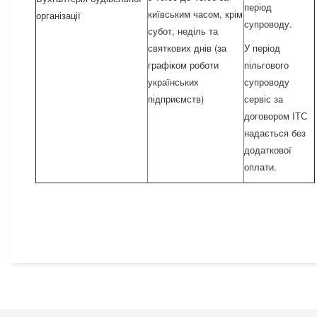
період
київським часом, крім
організації
супроводу.
субот, неділь та
святкових днів (за
У період
графіком роботи
пільгового
українських
супроводу
підприємств)
сервіс за
договором ІТС
надається без
додаткової
оплати.