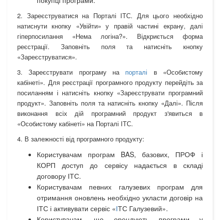
покупці програми.
2. Зареєструватися на Порталі ІТС. Для цього необхідно
натиснути кнопку «Увійти» у правій частині екрану, далі
гіперпосилання «Нема логіна?». Відкриється форма
реєстрації. Заповніть поля та натисніть кнопку
«Зареєструватися».
3. Зареєструвати програму на
порталі
в «Особистому
кабінеті». Для реєстрації програмного продукту перейдіть за
посиланням і натисніть кнопку «Зареєструвати програмний
продукт». Заповніть поля та натисніть кнопку «Далі». Після
виконання всіх дій програмний продукт з'явиться в
«Особистому кабінеті» на Порталі ІТС.
4. В залежності від програмного продукту:
Користувачам програм BAS, базових, ПРОФ і
КОРП доступ до сервісу надається в складі
договору ІТС.
Користувачам певних галузевих програм для
отримання оновлень необхідно укласти договір на
ІТС і активувати сервіс «
І
ТС Галузевий».
Користувачам, що орендують програми у