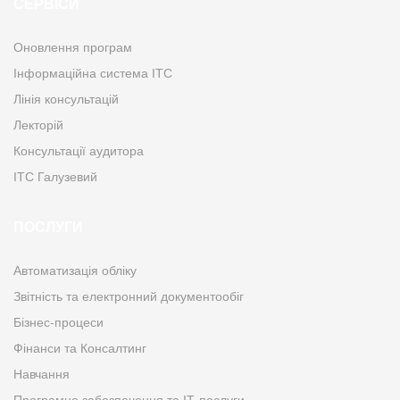
СЕРВІСИ
Оновлення програм
Інформаційна система ІТС
Лінія консультацій
Лекторій
Консультації аудитора
ІТС Галузевий
ПОСЛУГИ
Автоматизація обліку
Звітність та електронний документообіг
Бізнес-процеси
Фінанси та Консалтинг
Навчання
Програмне забезпечення та ІТ-послуги